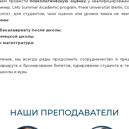
гаем провести
психологическую оценку
у квалифицированно
ример, LMU Summer Academic program, Freie Universität Berlin, Co
итет, для студентов, чьих оценок или уровня языка не хва
аммы
:
 бакалавриату после школы.
немецкой школы.
к магистратуре.
пление, мы всегда рады продолжить сотрудничество и пре
маршрута и бронировании билетов, курировании студента в т
школы и вузы.
НАШИ ПРЕПОДАВАТЕЛИ