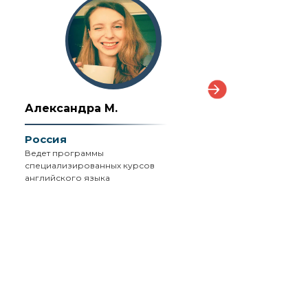
Александра М.
Alex M.
Россия
Ирландия
Ведет программы
Подготовка подростков
специализированных курсов
экзаменам британской
английского языка
образов