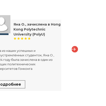
Яна О., зачислена в Hong
Дмитр
Kong Polytechnic
посту
University (PolyU)
прог
Inter
2025
 из наших успешных и
устремлённых студенток, Яна О.,
Дмитрий Ч., поступ
24 году была зачислена в один из
программу SRH Inte
ущих политехнических
2025
ерситетов Гонконга
одробнее
Подробнее