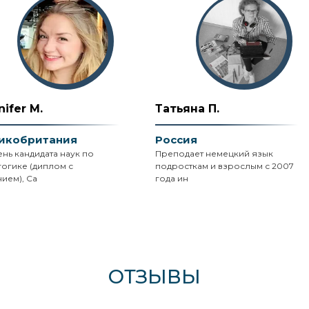
nifer M.
Татьяна П.
икобритания
Россия
нь кандидата наук по
Преподает немецкий язык
гогике (диплом с
подросткам и взрослым с 2007
ием), Ca
года ин
ОТЗЫВЫ