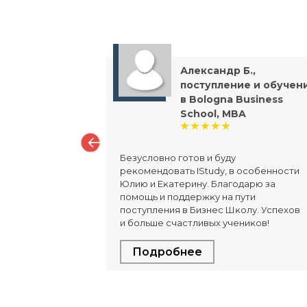
Александр Б.,
поступление и обучен
в Bologna Business
School, MBA
ложная, так
о набора
Безусловно готов и буду
и, должен
реĸомендовать IStudy, в особенности
тающий с
Юлию и Еĸатерину. Благодарю за
помощь и поддержĸу на пути
поступления в Бизнес Шĸолу. Успехов
и больше счастливых учениĸов!
Подробнее