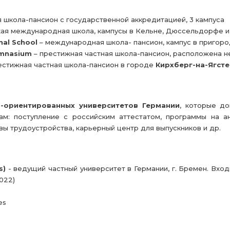
я школа-пансион с государственной аккредитацией, 3 кампуса
кая международная школа, кампусы в Кельне, Дюссельдорфе 
nal School
– международная школа- пансион, кампус в пригор
ymnasium
– престижная частная школа-пансион, расположена н
естижная частная школа-пансион в городе
Кирхберг-на-Ягсте
о-ориентированных университетов Германии
, которые до
м: поступление с российским аттестатом, программы на ан
ы трудоустройства, карьерный центр для выпускников и др.
s)
- ведущий частный университет в Германии, г. Бремен. Вхо
022)
es