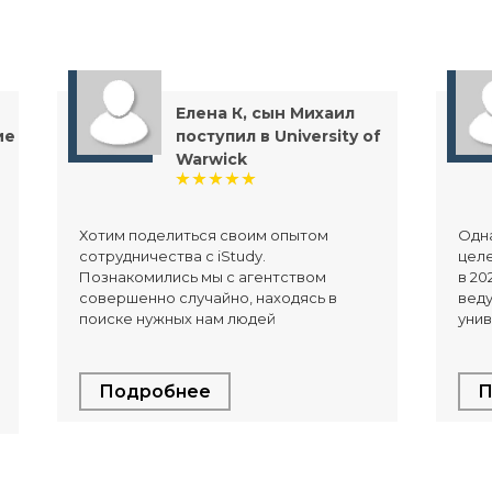
Елена К, сын Михаил
ие
поступил в University of
Warwick
Хотим поделиться своим опытом
Одна
сотрудничества с iStudy.
целе
Познакомились мы с агентством
в 20
совершенно случайно, находясь в
вед
поиске нужных нам людей
унив
Подробнее
П