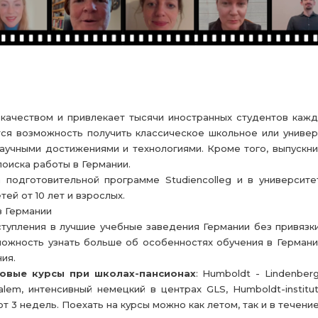
качеством и привлекает тысячи иностранных студентов кажд
тся возможность получить классическое школьное или униве
аучными достижениями и технологиями. Кроме того, выпускник
оиска работы в Германии.
 подготовительной программе Studiencolleg и в университет
ей от 10 лет и взрослых.
в Германии
ступления в лучшие учебные заведения Германии без привязк
зможность узнать больше об особенностях обучения в Герман
ия.
овые курсы при школах-пансионах
: Humboldt - Lindenber
 Salem, интенсивный немецкий в центрах GLS, Humboldt-insti
 3 недель. Поехать на курсы можно как летом, так и в течение