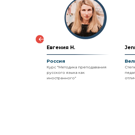
Евгения Н.
Jen
ания
Россия
Вел
 подростков в
Курс "Методика преподавания
Степе
ндии, языковых
русского языка как
педа
иностранного"
отлич