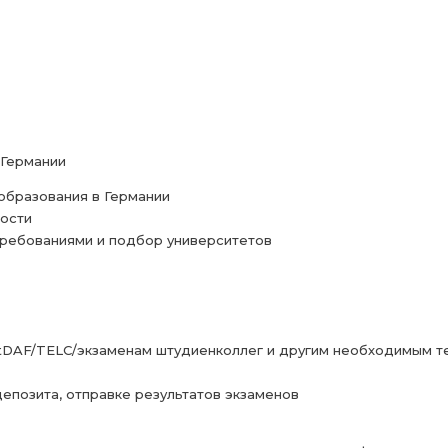
 Германии
образования в Германии
ости
требованиями и подбор университетов
tDAF/TELC/экзаменам штудиенколлег и другим необходимым т
епозита, отправке результатов экзаменов