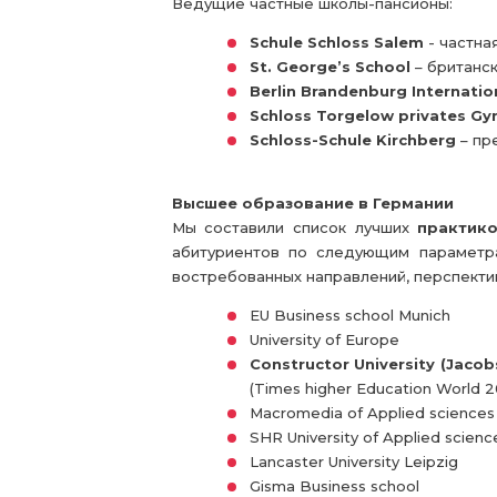
Ведущие частные школы-пансионы:
Schule Schloss Salem
- частна
St. George’s School
– британс
Berlin Brandenburg Internatio
Schloss Torgelow privates G
Schloss-Schule Kirchberg
– пр
Высшее образование в Германии
Мы составили список лучших
практик
абитуриентов по следующим параметра
востребованных направлений, перспектив
EU Business school Munich
University of Europe
Constructor University (Jacob
(Times higher Education World 2
Macromedia of Applied sciences
SHR University of Applied scienc
Lancaster University Leipzig
Gisma Business school