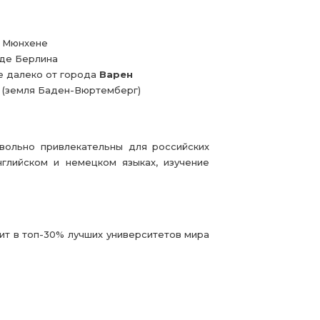
и Мюнхене
оде Берлина
е далеко от города
Варен
(земля Баден-Вюртемберг)
вольно привлекательны для российских
глийском и немецком языках, изучение
дит в топ-30% лучших университетов мира