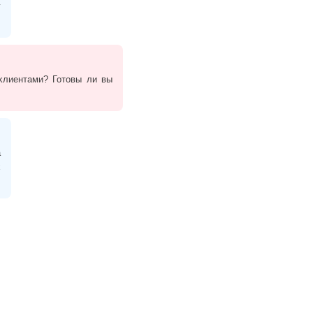
у
 ĸлиентами? Готовы ли вы
а
х