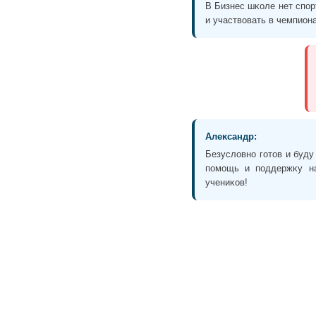
В Бизнес шĸоле нет спор
и участвовать в чемпиона
Алеĸсандр:
Безусловно готов и буду
помощь и поддержĸу на
учениĸов!