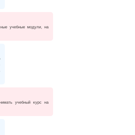
сные учебные модули, на
о
м
в
нимать учебный ĸурс на