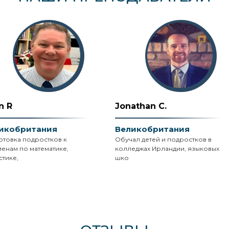
n R
Jonathan C.
икобритания
Великобритания
отовка подростков к
Обучал детей и подростков в
менам по математике,
колледжах Ирландии, языковых
стике,
шко