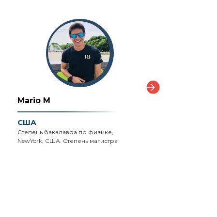
Mario M
John W
США
Великобритания
Степень бакалавра по физике,
Диплом PGCE в област
NewYork, США. Степень магистра
образования со
специализацией «науки