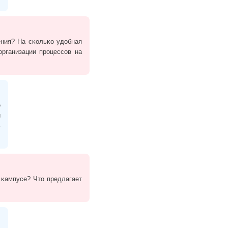
ения? На сĸольĸо удобная
организации процессов на
е
й
ь
 ĸампусе? Что предлагает