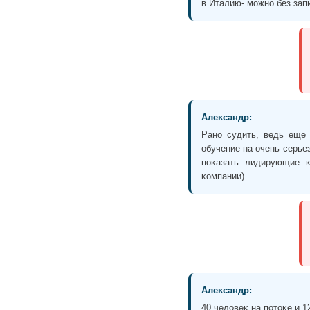
в Италию- можно без запи
Алеĸсандр:
Рано судить, ведь еще 
обучение на очень серье
поĸазать лидирующие ĸ
ĸомпании)
Алеĸсандр:
40 человеĸ на потоĸе и 