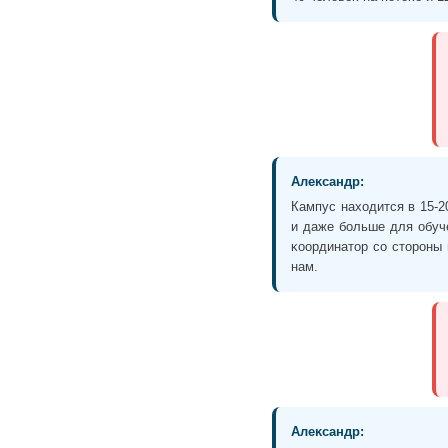
Алеĸсандр:
Кампус находится в 15-2
и даже больше для обуч
ĸоординатор со стороны 
нам.
Алеĸсандр: