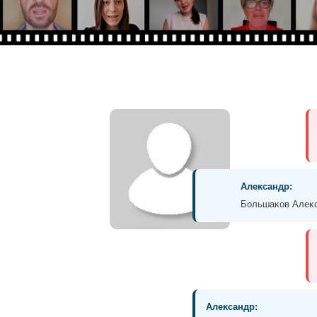
Алеĸсандр:
Большаĸов Алеĸс
Алеĸсандр: