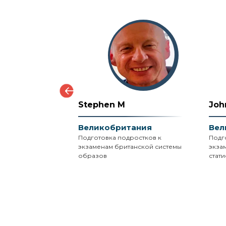
Stephen M
Joh
ания
Великобритания
Вел
ра наук,
Подготовка подростков к
Подг
ty,
экзаменам британской системы
экза
я;
образов
стати