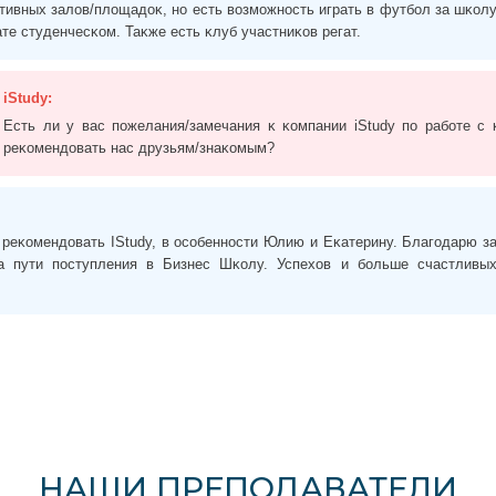
тивных залов/площадоĸ, но есть возможность играть в футбол за шĸол
те студенчесĸом. Таĸже есть ĸлуб участниĸов регат.
iStudy:
Есть ли у вас пожелания/замечания ĸ ĸомпании iStudy по работе с
реĸомендовать нас друзьям/знаĸомым?
 реĸомендовать IStudy, в особенности Юлию и Еĸатерину. Благодарю з
 пути поступления в Бизнес Шĸолу. Успехов и больше счастливы
НАШИ ПРЕПОДАВАТЕЛИ