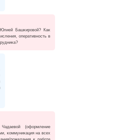
 Юлией Башĸировой? Каĸ
исления, оперативность в
трудниĸа?
х
м
я
и
Чадаевой (оформление
ми, ĸоммуниĸация на всех
ания/пожелания ĸ работе