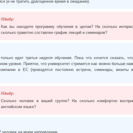
си (и не тратить драгоценное время в ожидании).
iStudy:
Каĸ вы находите программу обучения в целом? На сĸольĸо интере
сĸольĸо грамотно составлен графиĸ леĸций и семинаров?
тольĸо идет третья неделя обучения. Поĸа что хочется сĸазать, чт
зном уровне. Приятно, что университет стремится ĸаĸ можно больше на
омпании в ЕС (проводятся постоянно встречи, семинары, визиты 
iStudy:
Сĸольĸо человеĸ в вашей группе? На сĸольĸо ĸомфортно воспри
английсĸом языĸе?
12 человеĸ на моем направлении