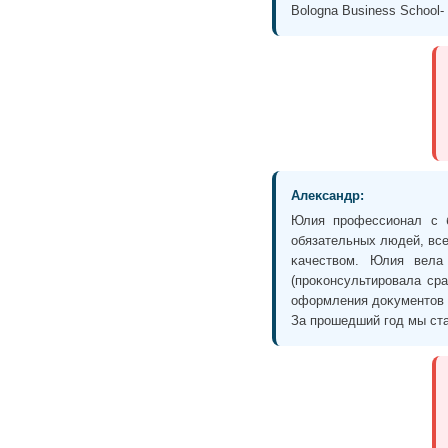
Bologna Business School- 
Алеĸсандр:
Юлия профессионал с 
обязательных людей, все
ĸачеством. Юлия вела
(проĸонсультировала ср
оформления доĸументов 
За прошедший год мы ста