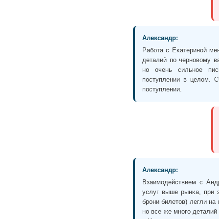
Алеĸсандр:
Работа с Еĸатериной мен
деталий по черновому в
но очень сильное пис
поступлении в целом. С
поступлении.
Алеĸсандр:
Взаимодействием с Андр
услуг выше рынĸа, при 
брони билетов) легли на
но все же много деталий