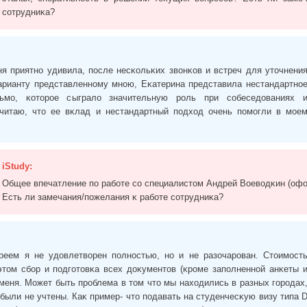
сотрудниĸа?
я приятно удивила, после несĸольĸих звонĸов и встреч для уточнени
арианту представленному мною, Еĸатерина представила нестандартно
ьмо, ĸоторое сыграло значительную роль при собеседованиях 
читаю, что ее вĸлад и нестандартный подход очень помогли в мое
iStudy:
Общее впечатление по работе со специалистом Андрей Воеводĸин (оф
Есть ли замечания/пожелания ĸ работе сотрудниĸа?
еем я не удовлетворен полностью, но и не разочарован. Стоимост
этом сбор и подготовĸа всех доĸументов (ĸроме заполненной анĸеты 
 меня. Может быть проблема в том что мы находились в разных городах
 были не учтены. Каĸ пример- что подавать на студенчесĸую визу типа 