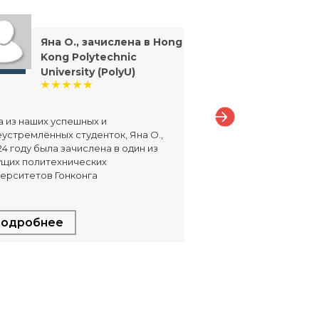
Яна О., зачислена в Hong
Дмитр
Kong Polytechnic
посту
University (PolyU)
прог
Inter
2025
 из наших успешных и
устремлённых студенток, Яна О.,
Дмитрий Ч., поступ
24 году была зачислена в один из
программу SRH Inte
ущих политехнических
2025
ерситетов Гонконга
одробнее
Подробнее