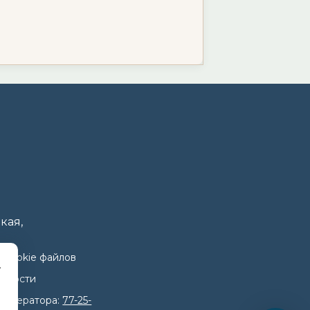
кая,
 cookie файлов
.
льности
 оператора:
77-25-