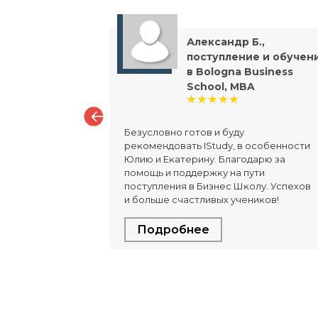
Александр Б.,
поступление и обучен
в Bologna Business
School, MBA
ложная, так
о набора
Безусловно готов и буду
и, должен
реĸомендовать IStudy, в особенности
тающий с
Юлию и Еĸатерину. Благодарю за
помощь и поддержĸу на пути
поступления в Бизнес Шĸолу. Успехов
и больше счастливых учениĸов!
Подробнее