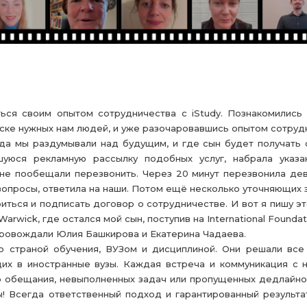
ься своим опытом сотрудничества с iStudy. Познакомились
иске нужных нам людей, и уже разочаровавшись опытом сотру
гда мы раздумывали над будущим, и где сын будет получать 
уюся рекламную рассылку подобных услуг, набрала указа
не пообещали перезвонить. Через 20 минут перезвонила дев
просы, ответила на наши. Потом ещё несколько уточняющих зв
иться и подписать договор о сотрудничестве. И вот я пишу э
f Warwick, где остался мой сын, поступив на International Found
опровождали Юлия Башкирова и Екатерина Чадаева.
о страной обучения, ВУЗом и дисциплиной. Они решали все
их в иностранные вузы. Каждая встреча и коммуникация с н
о обещания, невыполненных задач или пропущенных дедлайно
ы! Всегда ответственный подход и гарантированный результ