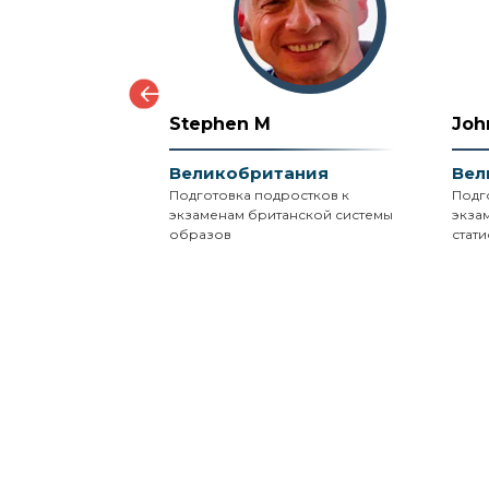
Stephen M
Joh
ания
Великобритания
Вел
ра наук,
Подготовка подростков к
Подг
ty,
экзаменам британской системы
экза
я;
образов
стати