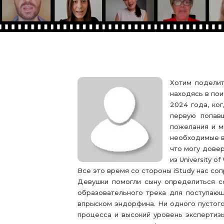
Хотим поделит
находясь в по
2024 года, ко
первую попавш
пожелания и м
необходимые во
что могу довер
из University o
Все это время со стороны iStudy нас с
Девушки помогли сыну определиться с
образовательного трека для поступающ
впрыском эндорфина. Ни одного пустог
процесса и высокий уровень экспертиз