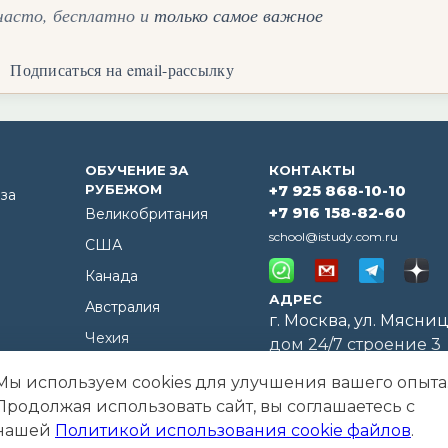
часто, бесплатно и
только самое важное
Подписаться на email-рассылку
ОБУЧЕНИЕ ЗА
КОНТАКТЫ
РУБЕЖОМ
+7 925 868-10-10
за
+7 916 158-82-60
Великобритания
school@istudy.com.ru
США
Канада
АДРЕС
Австралия
г. Москва, ул. Мясниц
Чехия
дом 24/7 строение 3
Италия
Политика использования
Мы используем cookies для улучшения вашего опыта
Франция
ие
Политика конфиденциа
Продолжая использовать сайт, вы соглашаетесь с
нашей
Политикой использования cookie файлов
.
Испания
ены
Регистрационный номер