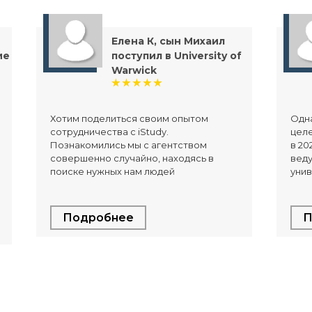
Елена К, сын Михаил
ие
поступил в University of
Warwick
Хотим поделиться своим опытом
Одна
сотрудничества с iStudy.
целе
Познакомились мы с агентством
в 20
совершенно случайно, находясь в
вед
поиске нужных нам людей
унив
Подробнее
П