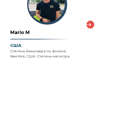
Mario M
John W
США
Великобритания
Степень бакалавра по физике,
Диплом PGCE в област
NewYork, США. Степень магистра
образования со
специализацией «науки