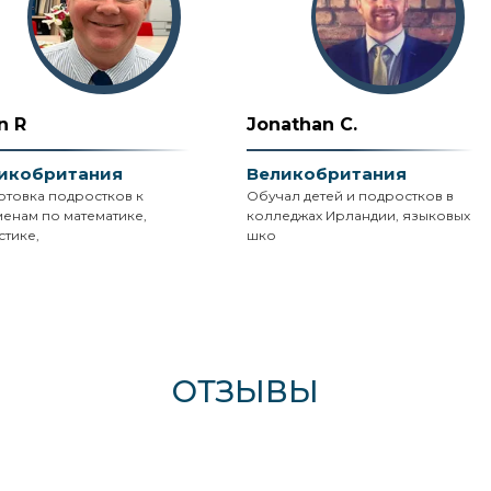
n R
Jonathan C.
икобритания
Великобритания
отовка подростков к
Обучал детей и подростков в
менам по математике,
колледжах Ирландии, языковых
стике,
шко
ОТЗЫВЫ