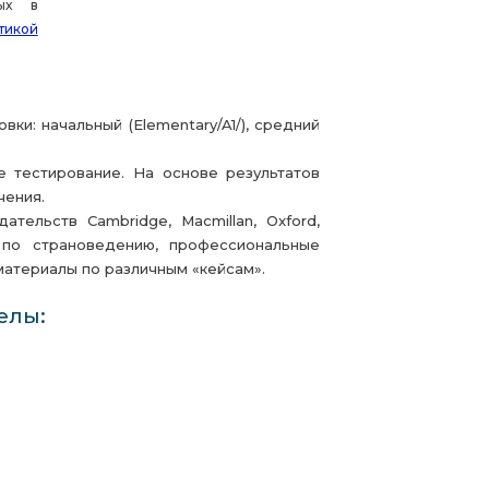
ных в
тикой
и: начальный (Elementary/A1/), средний
е тестирование. На основе результатов
чения.
тельств Cambridge, Macmillan, Oxford,
 по страноведению, профессиональные
материалы по различным «кейсам».
елы: