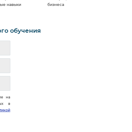
ые навыки
бизнеса
ого обучения
ие на
ных в
тикой