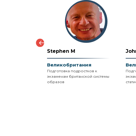
Stephen M
Joh
ания
Великобритания
Вел
ра наук,
Подготовка подростков к
Подг
ty,
экзаменам британской системы
экза
я;
образов
стати