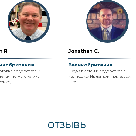
n R
Jonathan C.
икобритания
Великобритания
отовка подростков к
Обучал детей и подростков в
менам по математике,
колледжах Ирландии, языковых
стике,
шко
ОТЗЫВЫ