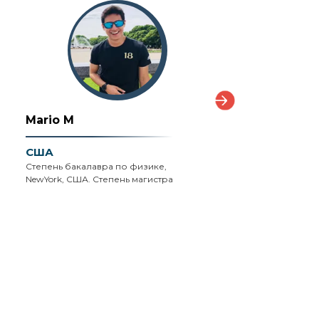
Mario M
John W
США
Великобритания
Степень бакалавра по физике,
Диплом PGCE в област
NewYork, США. Степень магистра
образования со
специализацией «науки