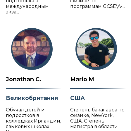
подготовка к
физике по
международным
программам GCSE\A-...
экза...
Jonathan C.
Mario M
Великобритания
США
Обучал детей и
Степень бакалавра по
подростков в
физике, NewYork,
колледжах Ирландии,
США. Степень
языковых школах
магистра в области