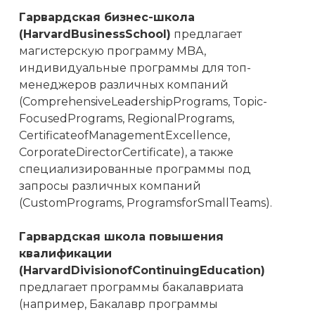
Гарвардская бизнес-школа
(HarvardBusinessSchool)
предлагает
магистерскую программу MBA,
индивидуальные программы для топ-
менеджеров различных компаний
(ComprehensiveLeadershipPrograms, Topic-
FocusedPrograms, RegionalPrograms,
CertificateofManagementExcellence,
CorporateDirectorCertificate), а также
специализированные программы под
запросы различных компаний
(CustomPrograms, ProgramsforSmallTeams).
Гарвардская школа повышения
квалификации
(HarvardDivisionofContinuingEducation)
предлагает программы бакалавриата
(например, Бакалавр программы