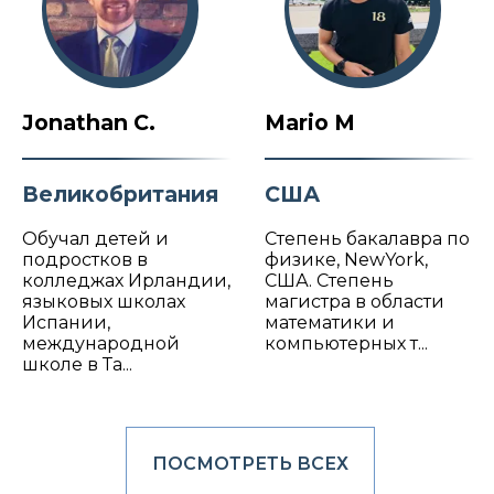
Jonathan C.
Mario M
Великобритания
США
Обучал детей и
Степень бакалавра по
подростков в
физике, NewYork,
колледжах Ирландии,
США. Степень
языковых школах
магистра в области
Испании,
математики и
международной
компьютерных т...
школе в Та...
ПОСМОТРЕТЬ ВСЕХ